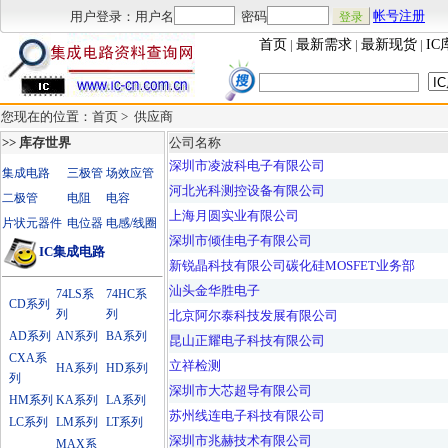
用户登录：用户名
密码
帐号注册
首页
|
最新需求
|
最新现货
|
IC
您现在的位置：首页 >
供应商
>> 库存世界
公司名称
深圳市凌波科电子有限公司
集成电路
三极管
场效应管
河北光科测控设备有限公司
二极管
电阻
电容
上海月圆实业有限公司
片状元器件
电位器
电感/线圈
深圳市倾佳电子有限公司
IC集成电路
新锐晶科技有限公司碳化硅MOSFET业务部
汕头金华胜电子
74LS系
74HC系
CD系列
列
列
北京阿尔泰科技发展有限公司
AD系列
AN系列
BA系列
昆山正耀电子科技有限公司
CXA系
立祥检测
HA系列
HD系列
列
深圳市大芯超导有限公司
HM系列
KA系列
LA系列
苏州线连电子科技有限公司
LC系列
LM系列
LT系列
深圳市兆赫技术有限公司
MAX系