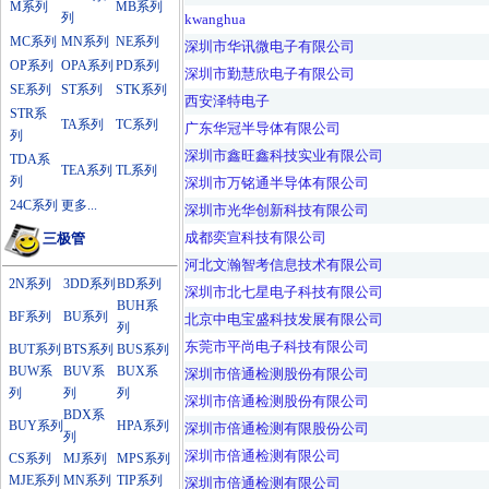
M系列
MB系列
列
kwanghua
MC系列
MN系列
NE系列
深圳市华讯微电子有限公司
OP系列
OPA系列
PD系列
深圳市勤慧欣电子有限公司
SE系列
ST系列
STK系列
西安泽特电子
STR系
TA系列
TC系列
广东华冠半导体有限公司
列
深圳市鑫旺鑫科技实业有限公司
TDA系
TEA系列
TL系列
列
深圳市万铭通半导体有限公司
24C系列
更多...
深圳市光华创新科技有限公司
成都奕宣科技有限公司
三极管
河北文瀚智考信息技术有限公司
2N系列
3DD系列
BD系列
深圳市北七星电子科技有限公司
BUH系
BF系列
BU系列
北京中电宝盛科技发展有限公司
列
东莞市平尚电子科技有限公司
BUT系列
BTS系列
BUS系列
BUW系
BUV系
BUX系
深圳市倍通检测股份有限公司
列
列
列
深圳市倍通检测股份有限公司
BDX系
BUY系列
HPA系列
深圳市倍通检测有限股份公司
列
深圳市倍通检测有限公司
CS系列
MJ系列
MPS系列
MJE系列
MN系列
TIP系列
深圳市倍通检测有限公司